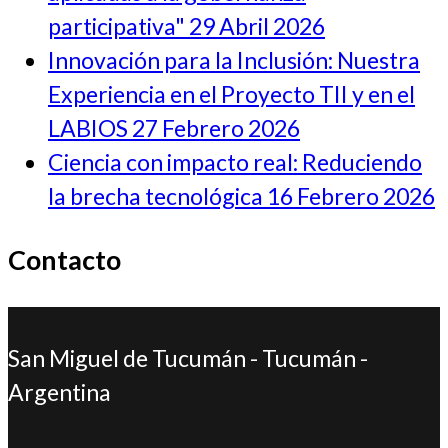
participativa"
29 Abril 2026
Innovación para la Inclusión: Nuestra
Experiencia en el Proyecto TII y en el
LABIOS
27 Febrero 2026
Ciencia con impacto real: Reduciendo
la brecha tecnológica
16 Febrero 2026
Contacto
San Miguel de Tucumán - Tucumán -
Argentina