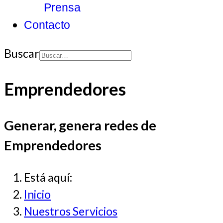
Prensa
Contacto
Buscar
Type 2 or more
Emprendedores
characters for
results.
Generar, genera redes de
Emprendedores
Está aquí:
Inicio
Nuestros Servicios